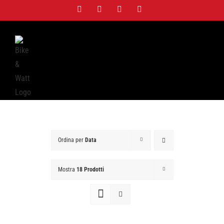
Salta
Facebook
Twitter
Instagram
WhatsApp
al
contenuto
Ordina per
Data
Mostra
18 Prodotti