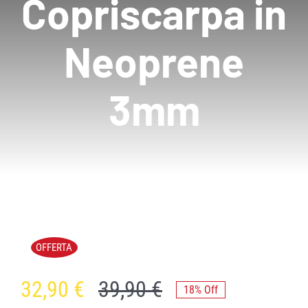
Copriscarpa in
Neoprene
3mm
OFFERTA
32,90
€
39,90
€
18% Off