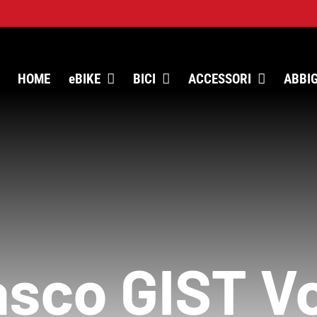
HOME
eBIKE
BICI
ACCESSORI
ABBI
sco GIST V