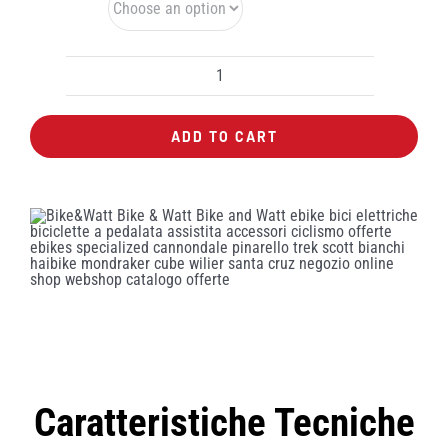
Colore
Casco
GIST
ADD TO CART
Planet
One
Plus
quantity
Caratteristiche Tecniche