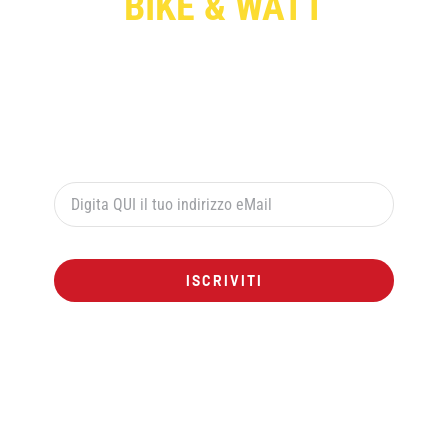
BIKE & WATT
Per ricevere le offerte esclusive digita qui sotto il
tuo indirizzo di posta elettronica e premi il pulsante
rosso “ISCRIVITI”:
ISCRIVITI