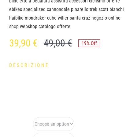
39,90
€
49,00
€
19% Off
DESCRIZIONE
Casco Gist Planet One Plus, vari colori, varie taglie.
Taglia
Casco