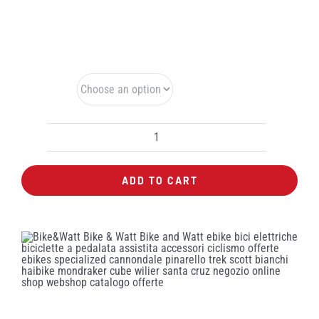
oscurazione. Per ritornare allo stato iniziale di trasparenza
quando l’irradiazione di luce o raggi UV scompare.
Colore
Occhiali
Gist
ADD TO CART
Next
Photochromic
quantity