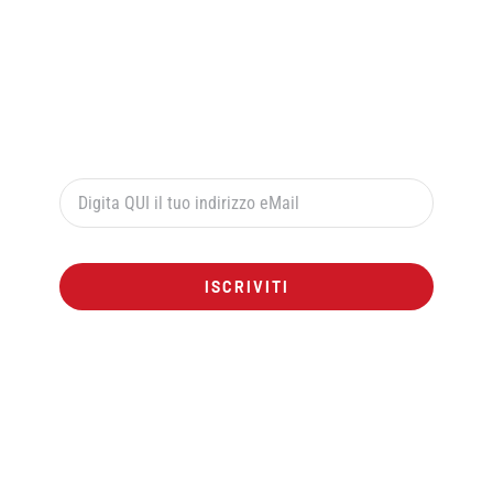
Per ricevere le offerte esclusive digita qui sotto il
tuo indirizzo di posta elettronica e premi il pulsante
rosso “ISCRIVITI”:
ISCRIVITI