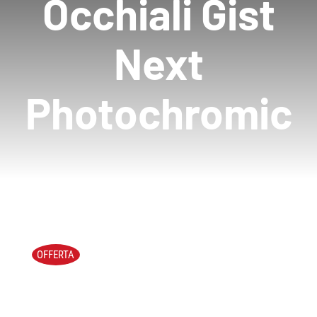
Occhiali Gist
Next
Photochromic
OFFERTA