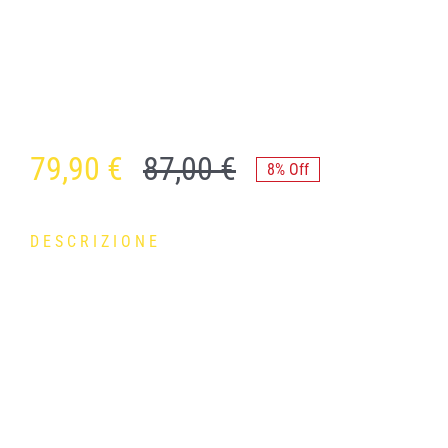
79,90
€
87,00
€
8% Off
DESCRIZIONE
NEXT Photochromic – un solo occhiale per ogni condizione
di luce
l sistema Next PHOTOCHROMIC (CAT.1-3) permette alle
lenti, esposte a radiazioni UV o luce solare, di avviare una
reazione chimica reversibile che porta a una graduale