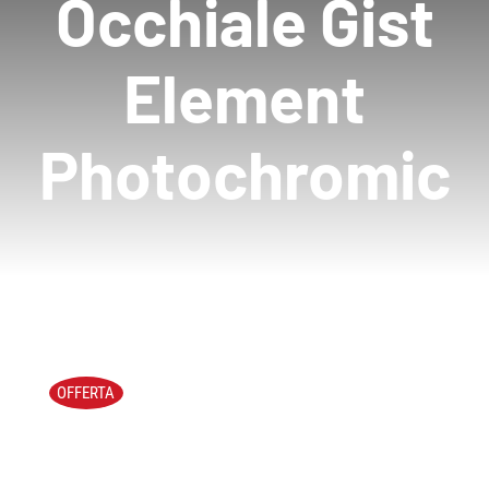
Occhiale Gist
Element
Photochromic
OFFERTA