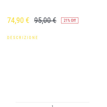
74,90
€
95,00
€
21% Off
DESCRIZIONE
Le lenti dell’occhiale Element in policarbonato con fori
anticondensa assicurano una qualità ottica costante.
Minimizzano, riflessi, raggi solari, umidita, sudore e
condizioni atmosferiche avverse. Le estremità delle aste
coniche e flessibili con il nasello regolabile assicurano una
tenuta perfetta anche in caso di movimenti bruschi per
pedalare in totale sicurezza. Peso 31g.