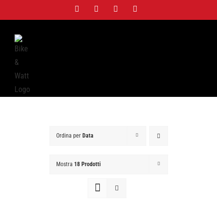
Salta
Facebook
Twitter
Instagram
WhatsApp
al
contenuto
Ordina per
Data
Mostra
18 Prodotti