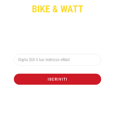
BIKE & WATT
Per ricevere le offerte esclusive digita qui sotto il
tuo indirizzo di posta elettronica e premi il pulsante
rosso “ISCRIVITI”:
ISCRIVITI