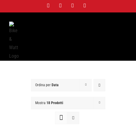
Salta
Facebook
Twitter
Instagram
WhatsApp
al
contenuto
Ordina per
Data
Mostra
18 Prodotti