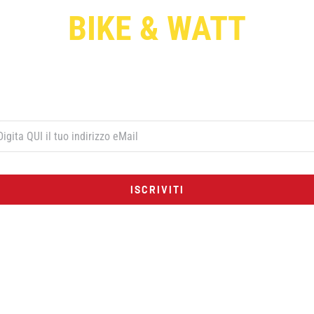
BIKE & WATT
Per ricevere le offerte esclusive digita qui sotto il tuo indirizzo di post
elettronica e premi il pulsante rosso “ISCRIVITI”:
ISCRIVITI