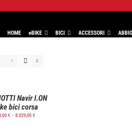
HOME
eBIKE
BICI
ACCESSORI
ABBI
OTTI Navir I.ON
ke bici corsa
0,00
€
–
8.029,00
€