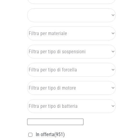
In offerta
(951)