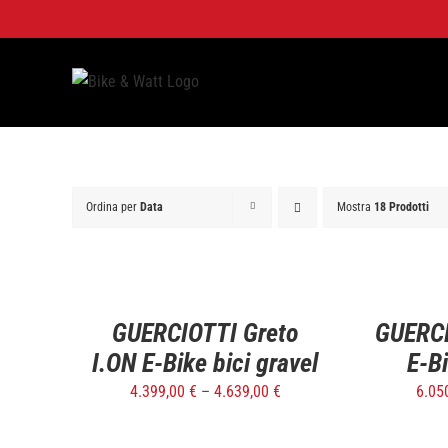
Salta
al
contenuto
Ordina per
Data
Mostra
18 Prodotti
SELECT
SELECT
OPTIONS
OPTIONS
/
/
DETTAGLI
DETTAGLI
GUERCIOTTI Greto
GUERCI
I.ON E-Bike bici gravel
E-Bi
4.399,00
€
–
4.639,00
€
6.05