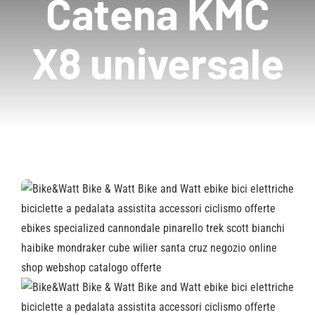
Catena KMC
X8 universale