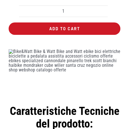
Catena
KMC
ADD TO CART
X8
universale
quantity
Caratteristiche Tecniche
del prodotto: