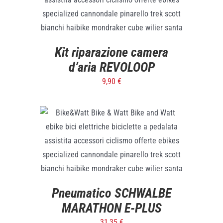
ADD TO CART
/
DETTAGLI
Kit riparazione camera
d’aria REVOLOOP
9,90
€
SELECT OPTIONS
/
DETTAGLI
Pneumatico SCHWALBE
MARATHON E-PLUS
31,35
€