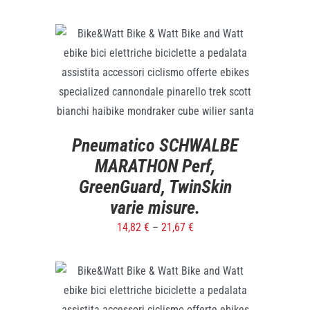
SELECT OPTIONS
/
DETTAGLI
Pneumatico SCHWALBE
MARATHON Perf,
GreenGuard, TwinSkin
varie misure.
14,82
€
–
21,67
€