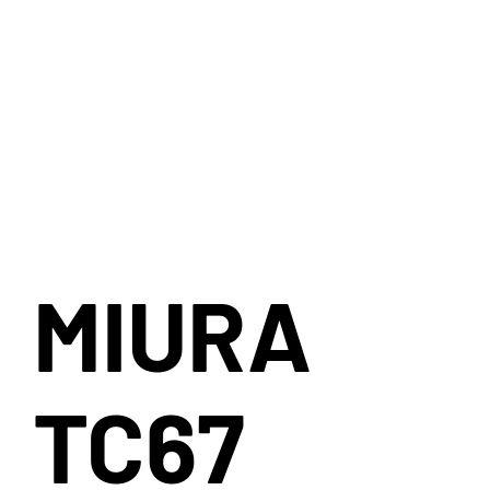
rapporto rigidità/peso decisamente elevato. Il profilo GOE
775 AIRFOIL scelto da Ursus è una garanzia per ottenere le
massime prestazioni aerodinamiche in situazioni reali. La
scelta tra cuscinetti standard o CERAMICSPEED® è a voi. In
entrambi i casi, sorvolerai i paesaggi.
TUBELESS
MIURA
TC67