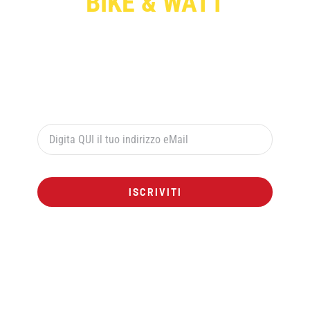
BIKE & WATT
Per ricevere le offerte esclusive digita qui sotto il
tuo indirizzo di posta elettronica e premi il pulsante
rosso “ISCRIVITI”:
ISCRIVITI