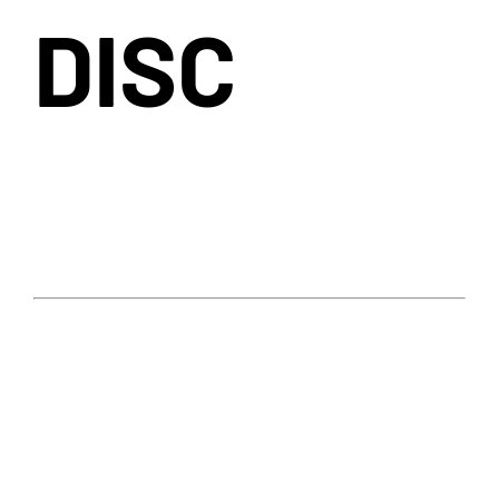
DISC
Consigliato per: Road e triathlon
AERODINAMICHE SU STRADA
Compatibilità Ruota
Campagnolo
Shimano
XDR
Cuscinetti
Ceramicspeed
Stickers
Nero