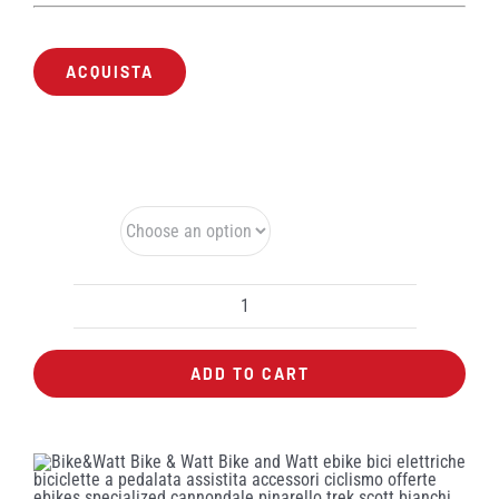
Set Ruote
€ 2290
ACQUISTA
Garanzia legale 2 anni.
Colore
RUOTE
URSUS
ADD TO CART
MIURA
TC
67
SERIES