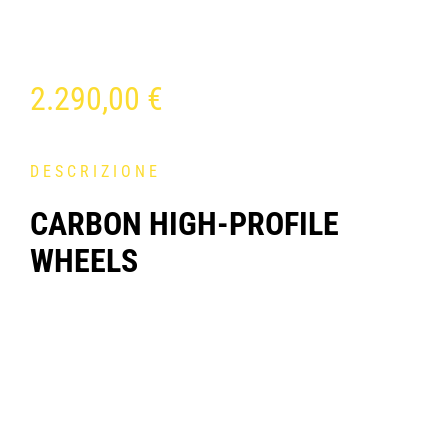
2.290,00
€
DESCRIZIONE
CARBON HIGH-PROFILE
WHEELS
Progettate per la velocità, le prove a cronometro e le
lunghe distanze del triathlon, le MIURA TC67 sono le regine
indiscusse della gamma Ursus quando si tratta di
aerodinamica. La struttura del cerchio è ottimizzata per
garantire resistenza nella zona del nipplo e per fornire un