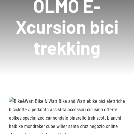
OLMO E-
Xcursion bici
trekking