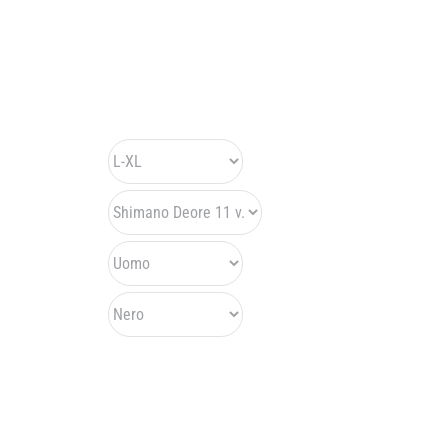
OLMO E-Xcursion E-Bike bici Trekking, montata con gruppi
Shimano Acera e Deore Disc, motore Polini EP3+ EVO,
batteria Polini 500 Wh EVO.
Taglia Bici
Gruppo
Sesso
Colore
TELAIO: TRK Alloy MAN H. 53/57
FORCELLA: Rst Neon ML
CAMBIO POSTERIORE: Shimano Deore