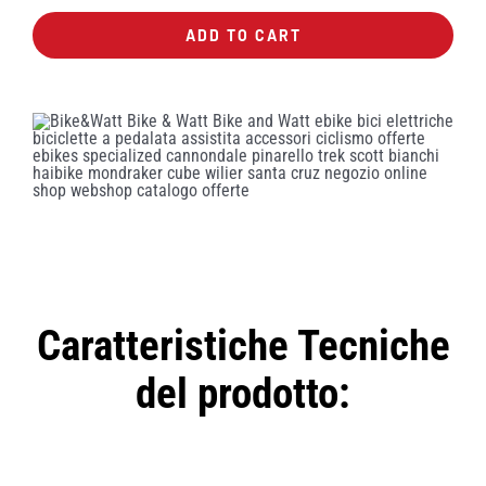
E-
ADD TO CART
Xcursion
bici
trekking
quantity
Caratteristiche Tecniche
del prodotto: