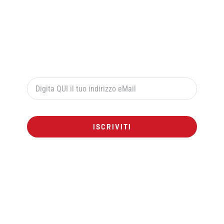
Per ricevere le offerte esclusive digita qui sotto il
tuo indirizzo di posta elettronica e premi il pulsante
rosso “ISCRIVITI”:
ISCRIVITI