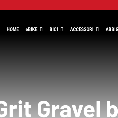
HOME
eBIKE
BICI
ACCESSORI
ABBI
it Gravel b