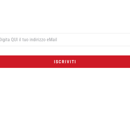
Per ricevere le offerte esclusive digita qui sotto il tuo indirizzo di post
elettronica e premi il pulsante rosso “ISCRIVITI”:
ISCRIVITI