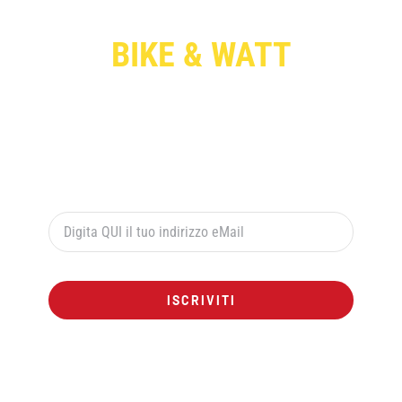
BIKE & WATT
Per ricevere le offerte esclusive digita qui sotto il
tuo indirizzo di posta elettronica e premi il pulsante
rosso “ISCRIVITI”:
ISCRIVITI