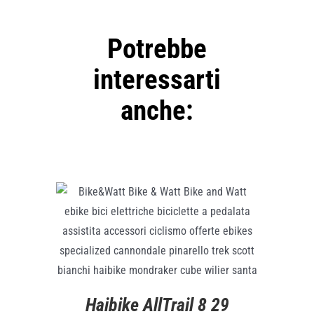
Potrebbe
interessarti
anche:
ADD TO CART
/
DETTAGLI
Haibike AllTrail 8 29