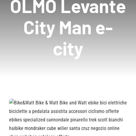
OLMO Levante
City Man e-
city