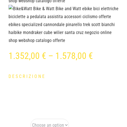
1.352,00
€
–
1.578,00
€
DESCRIZIONE
OLMO Levante City E-City Bike Man bici montata con
gruppo 6 velocità, batteria 396 o 560 Wh.
Taglia Bici