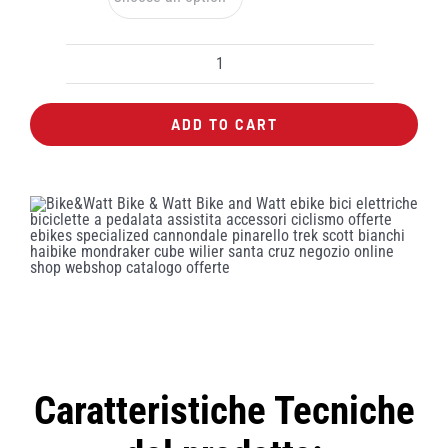
Maglia
Gist
ADD TO CART
MTB
"Ride
Fast"
quantity
Caratteristiche Tecniche