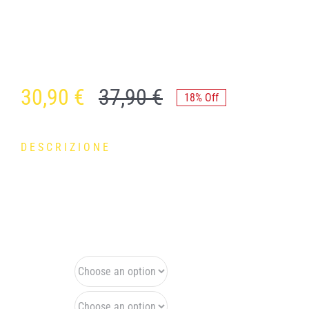
30,90
€
37,90
€
18% Off
DESCRIZIONE
La maglia Dirt della linea Ride Fast è la scelta ideale per gli
amanti della MTB che cercano un connubio tra prestazioni
e praticità.
Taglia
Colore