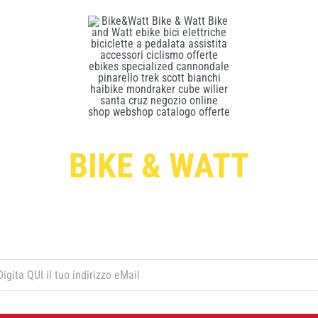
BIKE & WATT
Per ricevere le offerte esclusive digita qui sotto il tuo indirizzo di post
elettronica e premi il pulsante rosso “ISCRIVITI”: