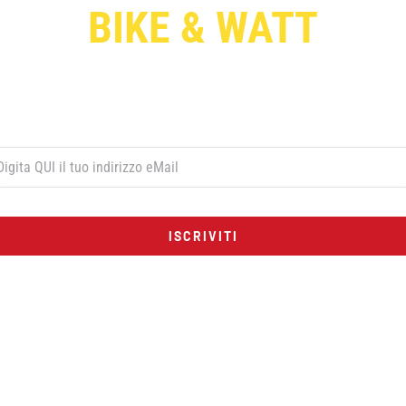
BIKE & WATT
Per ricevere le offerte esclusive digita qui sotto il tuo indirizzo di post
elettronica e premi il pulsante rosso “ISCRIVITI”:
ISCRIVITI