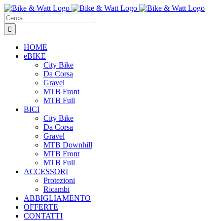
Salta
Facebook
Twitter
Instagram
WhatsApp
al
Cerca
contenuto
per:
HOME
eBIKE
City Bike
Da Corsa
Gravel
MTB Front
MTB Full
BICI
City Bike
Da Corsa
Gravel
MTB Downhill
MTB Front
MTB Full
ACCESSORI
Protezioni
Ricambi
ABBIGLIAMENTO
OFFERTE
CONTATTI