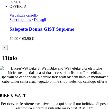
59,90
€
OFFERTA
Visualizza carrello
Select options
/
Dettagli
Salopette Donna GIST Supremo
74,90
€
63,90
€
Close
×
product
quick
Titolo
view
BIKE & WATT
Per ricevere le offerte esclusive digita qui sotto il tuo indirizzo di posta
elettronica e premi il pulsante rosso “ISCRIVITI”: