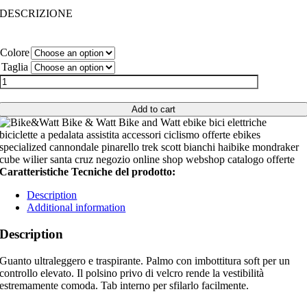
DESCRIZIONE
Colore
Taglia
Guanto
Gist
Diamond
Add to cart
Shade
quantity
Caratteristiche Tecniche del prodotto:
Description
Additional information
Description
Guanto ultraleggero e traspirante. Palmo con imbottitura soft per un
controllo elevato. Il polsino privo di velcro rende la vestibilità
estremamente comoda. Tab interno per sfilarlo facilmente.