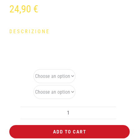
24,90
€
DESCRIZIONE
Guanto per MTB dedicato alle donne.
Colore
Taglia
Guanto
Donna
ADD TO CART
Gist