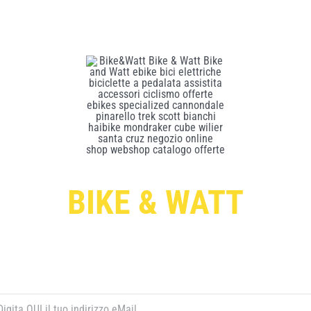
BIKE & WATT
Per ricevere le offerte esclusive digita qui sotto il tuo indirizzo di post
elettronica e premi il pulsante rosso “ISCRIVITI”: