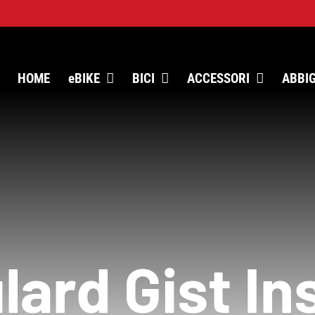
HOME
eBIKE
BICI
ACCESSORI
ABBI
lard Gist In