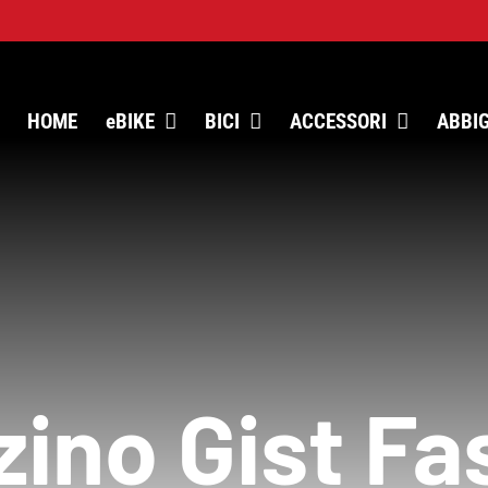
HOME
eBIKE
BICI
ACCESSORI
ABBI
zino Gist Fa