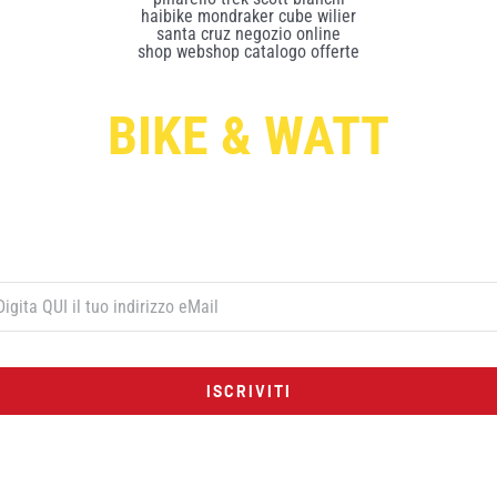
BIKE & WATT
Per ricevere le offerte esclusive digita qui sotto il tuo indirizzo di post
elettronica e premi il pulsante rosso “ISCRIVITI”:
ISCRIVITI