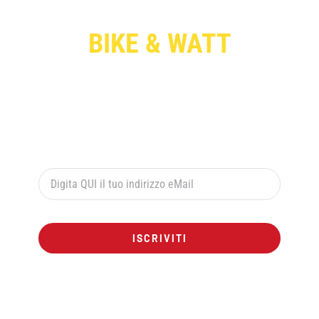
BIKE & WATT
Per ricevere le offerte esclusive digita qui sotto il
tuo indirizzo di posta elettronica e premi il pulsante
rosso “ISCRIVITI”:
ISCRIVITI