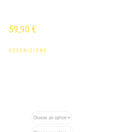
59,90
€
DESCRIZIONE
Realizzata per essere la mantellina perfetta, questo capo
da ciclista è caratterizzato da una combinazione di
tecnologie avanzate per garantire la massima protezione e
comfort durante le tue pedalate. Varie taglie.
Taglia