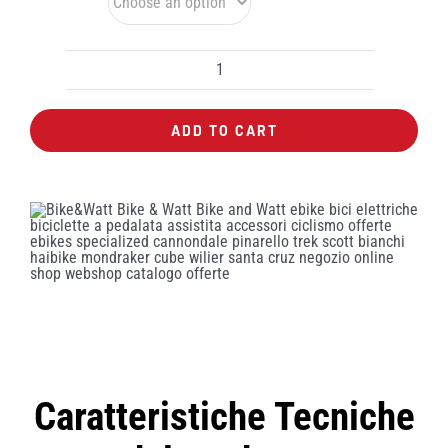
Colore
Mantellina
GIST
ADD TO CART
in
membrana
antiacqua
quantity
Caratteristiche Tecniche