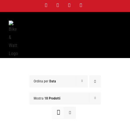
Salta
Facebook
Twitter
Instagram
WhatsApp
al
contenuto
Ordina per
Data
Mostra
18 Prodotti