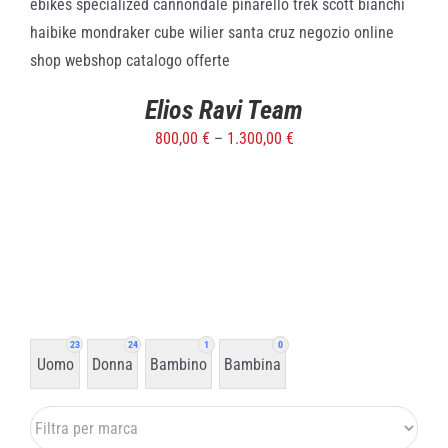
SELECT OPTIONS
/
DETTAGLI
Elios Ravi Team
800,00
€
–
1.300,00
€
23
24
1
0
Uomo
Donna
Bambino
Bambina